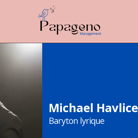
Michael Havlic
Baryton lyrique