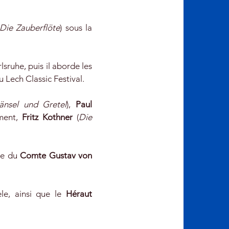
Die Zauberflöte
) sous la
sruhe, puis il aborde les
au Lech Classic Festival.
änsel und Gretel
),
Paul
mment,
Fritz Kothner
(
Die
ôle du
Comte Gustav von
le, ainsi que le
Héraut