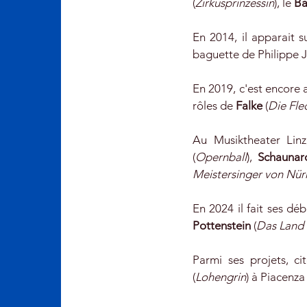
(
Zirkusprinzessin
), le
Ba
En 2014, il apparait 
baguette de Philippe 
En 2019, c'est encore
rôles de
Falke
(
Die Fl
Au Musiktheater Linz
(
Opernball
),
Schauna
Meistersinger von Nü
En 2024 il fait ses dé
Pottenstein
(
Das Land 
Parmi ses projets, 
(
Lohengrin
) à Piacenz