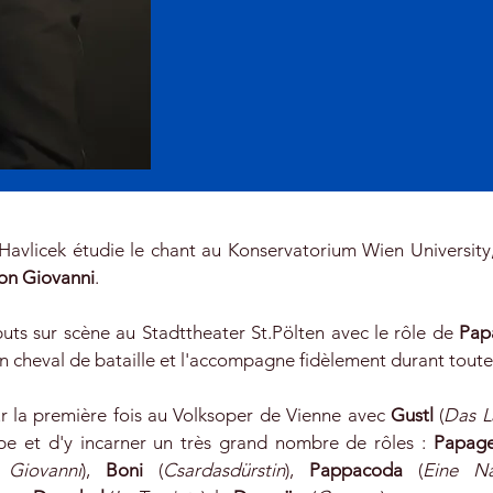
Havlicek étudie le chant au Konservatorium Wien University,
on Giovanni
.
ébuts sur scène au Stadttheater St.Pölten avec le rôle de
Pap
on cheval de bataille et l'accompagne fidèlement durant toute 
ur la première fois au Volksoper de Vienne avec
Gustl
(
Das L
upe et d'y incarner un très grand nombre de rôles :
Papag
Giovanni
),
Boni
(
Csardasdürstin
),
Pappacoda
(
Eine Na