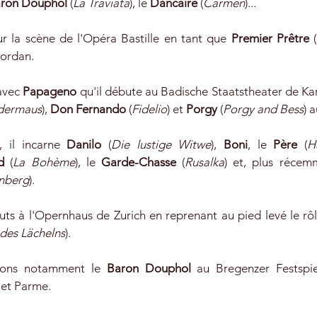
ron Douphol
(
La Traviata
), le
Dancaïre
(
Carmen
)...
sur la scène de l'Opéra Bastille en tant que
Premier Prêtre
(
Jordan.
 avec
Papageno
qu'il débute au Badische Staatstheater de Karl
edermaus
),
Don Fernando
(
Fidelio
) et
Porgy
(
Porgy and Bess
) 
, il incarne
Danilo
(
Die lustige Witwe
),
Boni
, le
Père
(
H
rd
(
La Bohème
), le
Garde-Chasse
(
Rusalka
) et, plus réce
rnberg
).
buts à l'Opernhaus de Zurich en reprenant au pied levé le r
des Lächelns
).
citons notamment le
Baron Douphol
au Bregenzer Festspie
a et Parme.