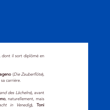
 dont il sort diplômé en
ageno
(
Die Zauberflöte
),
sa carrière.
and des Lächelns
), avant
eno
, naturellement, mais
cht in Venedig
),
Toni